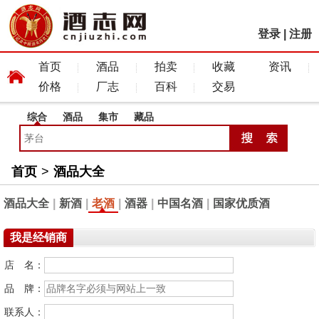
登录
|
注册
首页
酒品
拍卖
收藏
资讯
价格
厂志
百科
交易
综合
酒品
集市
藏品
首页
>
酒品大全
酒品大全
|
新酒
|
老酒
|
酒器
|
中国名酒
|
国家优质酒
我是经销商
店 名：
品 牌：
联系人：