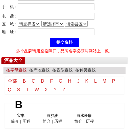
手 机：
电 话：
区 域：
地 址：
多个品牌请用空格隔开，品牌名字必须与网站上一致。
酒品大全
按字母查找
按产地查找
按香型查找
按种类查找
全部
B
C
D
F
G
H
J
K
L
M
P
Q
S
T
W
X
Y
Z
B
宝丰
白沙液
白水杜康
简介
|
历程
简介
|
历程
简介
|
历程