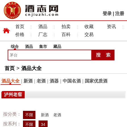
登录
|
注册
首页
酒品
拍卖
收藏
资讯
价格
厂志
百科
交易
综合
酒品
集市
藏品
首页
>
酒品大全
酒品大全
|
新酒
|
老酒
|
酒器
|
中国名酒
|
国家优质酒
泸州老窖
按分类：
不限
新酒
老酒
按系列：
不限
34