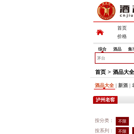
首页
价格
综合
酒品
集
首页
>
酒品大
酒品大全
|
新酒
|
泸州老窖
按分类：
不限
按系列：
不限