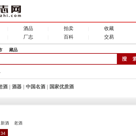
酒品
拍卖
收藏
厂志
百科
交易
市
藏品
全
老酒
|
酒器
|
中国名酒
|
国家优质酒
新酒
老酒
34