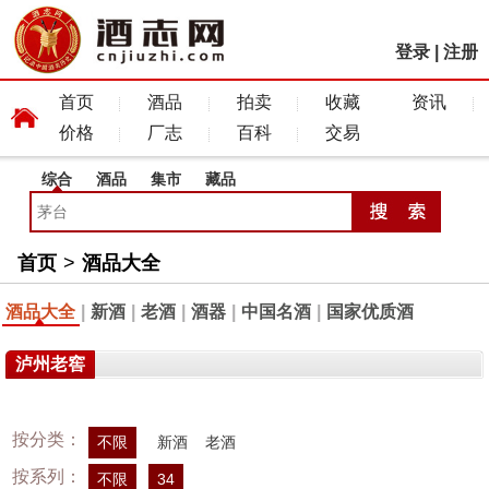
登录
|
注册
首页
酒品
拍卖
收藏
资讯
价格
厂志
百科
交易
综合
酒品
集市
藏品
首页
>
酒品大全
酒品大全
|
新酒
|
老酒
|
酒器
|
中国名酒
|
国家优质酒
泸州老窖
按分类：
不限
新酒
老酒
按系列：
不限
34