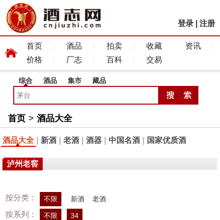
登录
|
注册
首页
酒品
拍卖
收藏
资讯
价格
厂志
百科
交易
综合
酒品
集市
藏品
首页
>
酒品大全
酒品大全
|
新酒
|
老酒
|
酒器
|
中国名酒
|
国家优质酒
泸州老窖
按分类：
不限
新酒
老酒
按系列：
不限
34