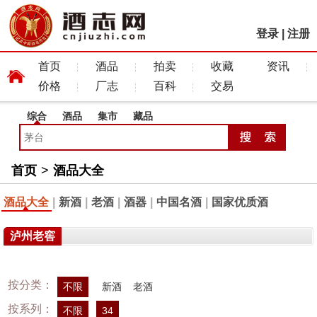
登录
|
注册
首页
酒品
拍卖
收藏
资讯
价格
厂志
百科
交易
综合
酒品
集市
藏品
首页
>
酒品大全
酒品大全
|
新酒
|
老酒
|
酒器
|
中国名酒
|
国家优质酒
泸州老窖
按分类：
不限
新酒
老酒
按系列：
不限
34