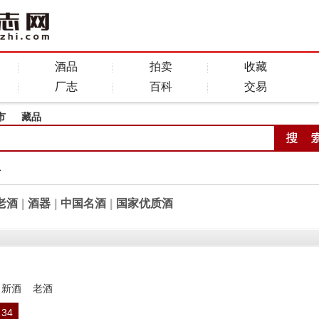
酒品
拍卖
收藏
厂志
百科
交易
市
藏品
全
老酒
|
酒器
|
中国名酒
|
国家优质酒
新酒
老酒
34