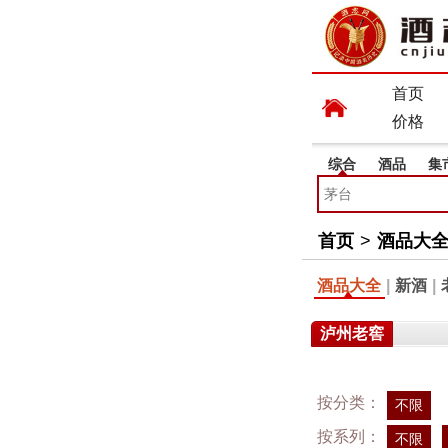
首页
价格
综合
酒品
集
首页
>
酒品大
酒品大全
|
新酒
|
泸州老窖
按分类：
不限
按系列：
不限