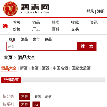
登录
|
注册
首页
酒品
拍卖
收藏
资讯
价格
厂志
百科
交易
综合
酒品
集市
藏品
首页
>
酒品大全
酒品大全
|
新酒
|
老酒
|
酒器
|
中国名酒
|
国家优质酒
泸州老窖
按分类：
不限
新酒
老酒
按系列：
不限
34