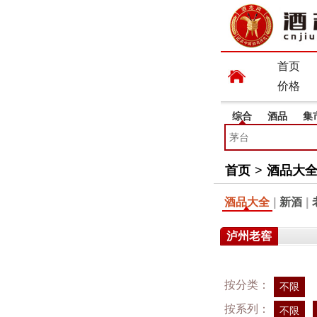
首页
价格
综合
酒品
集
首页
>
酒品大
酒品大全
|
新酒
|
泸州老窖
按分类：
不限
按系列：
不限