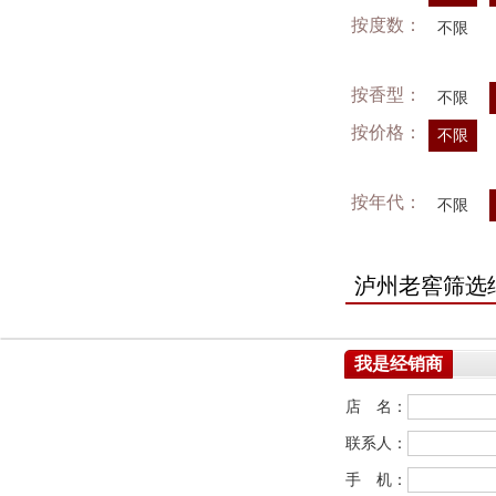
按度数：
不限
按香型：
不限
按价格：
不限
按年代：
不限
泸州老窖筛选
我是经销商
店 名：
联系人：
手 机：