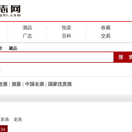
酒品
拍卖
收藏
厂志
百科
交易
市
藏品
全
老酒
|
酒器
|
中国名酒
|
国家优质酒
新酒
老酒
34