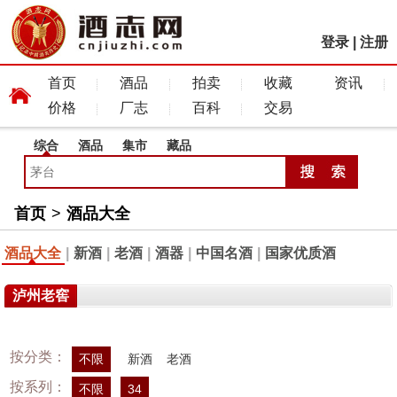
登录
|
注册
首页
酒品
拍卖
收藏
资讯
价格
厂志
百科
交易
综合
酒品
集市
藏品
首页
>
酒品大全
酒品大全
|
新酒
|
老酒
|
酒器
|
中国名酒
|
国家优质酒
泸州老窖
按分类：
不限
新酒
老酒
按系列：
不限
34