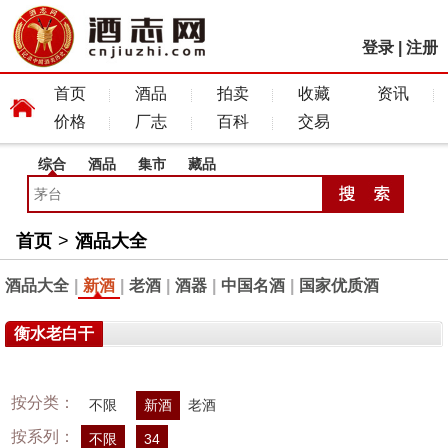
登录
|
注册
首页
酒品
拍卖
收藏
资讯
价格
厂志
百科
交易
综合
酒品
集市
藏品
首页
>
酒品大全
酒品大全
|
新酒
|
老酒
|
酒器
|
中国名酒
|
国家优质酒
衡水老白干
按分类：
不限
新酒
老酒
按系列：
不限
34