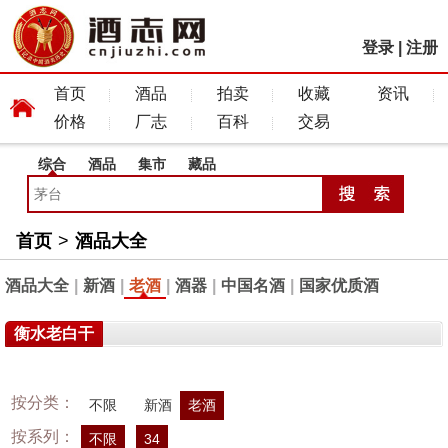
登录
|
注册
首页
酒品
拍卖
收藏
资讯
价格
厂志
百科
交易
综合
酒品
集市
藏品
首页
>
酒品大全
酒品大全
|
新酒
|
老酒
|
酒器
|
中国名酒
|
国家优质酒
衡水老白干
按分类：
不限
新酒
老酒
按系列：
不限
34