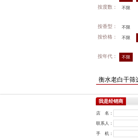
按度数：
不限
按香型：
不限
按价格：
不限
按年代：
不限
衡水老白干筛
我是经销商
店 名：
联系人：
手 机：