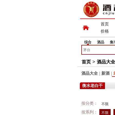
首页
价格
综合
酒品
集
首页
>
酒品大
酒品大全
|
新酒
|
衡水老白干
按分类：
不限
按系列：
不限