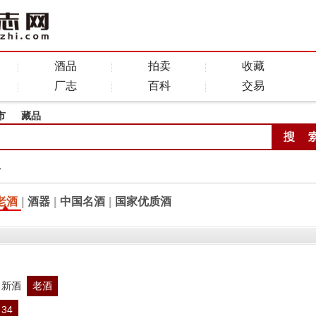
酒品
拍卖
收藏
厂志
百科
交易
市
藏品
全
老酒
|
酒器
|
中国名酒
|
国家优质酒
新酒
老酒
34