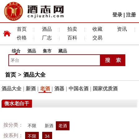
登录
|
注册
首页
酒品
拍卖
收藏
资讯
价格
厂志
百科
交易
综合
酒品
集市
藏品
首页
>
酒品大全
酒品大全
|
新酒
|
老酒
|
酒器
|
中国名酒
|
国家优质酒
衡水老白干
按分类：
不限
新酒
老酒
按系列：
不限
34