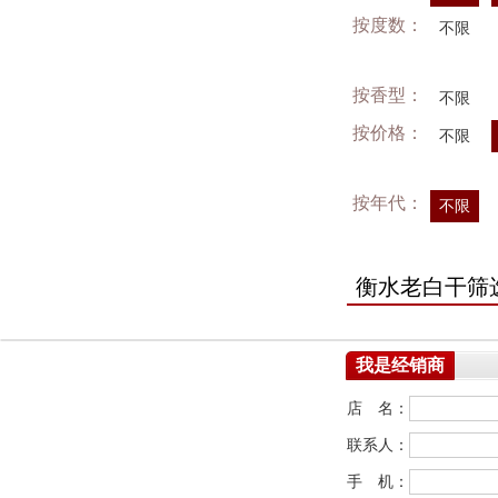
按度数：
不限
按香型：
不限
按价格：
不限
按年代：
不限
衡水老白干筛
我是经销商
店 名：
联系人：
手 机：