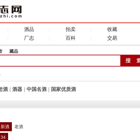
酒品
拍卖
收藏
厂志
百科
交易
市
藏品
全
老酒
|
酒器
|
中国名酒
|
国家优质酒
新酒
老酒
34