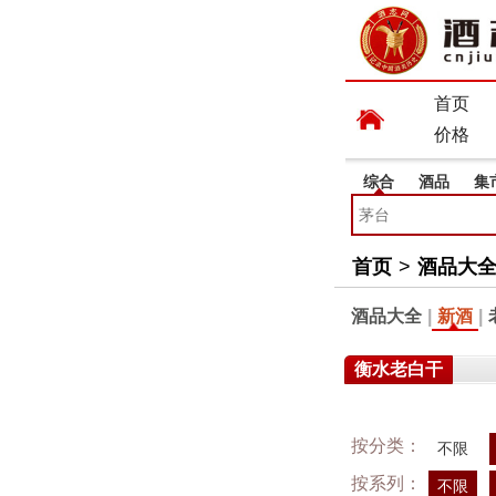
首页
价格
综合
酒品
集
首页
>
酒品大
酒品大全
|
新酒
|
衡水老白干
按分类：
不限
按系列：
不限