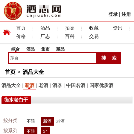
登录
|
注册
首页
酒品
拍卖
收藏
资讯
价格
厂志
百科
交易
综合
酒品
集市
藏品
首页
>
酒品大全
酒品大全
|
新酒
|
老酒
|
酒器
|
中国名酒
|
国家优质酒
衡水老白干
按分类：
不限
新酒
老酒
按系列：
不限
34