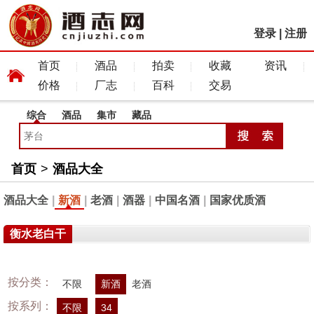
登录
|
注册
首页
酒品
拍卖
收藏
资讯
价格
厂志
百科
交易
综合
酒品
集市
藏品
首页
>
酒品大全
酒品大全
|
新酒
|
老酒
|
酒器
|
中国名酒
|
国家优质酒
衡水老白干
按分类：
不限
新酒
老酒
按系列：
不限
34