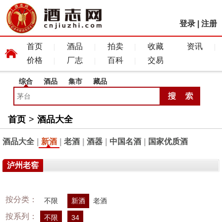
登录
|
注册
首页
酒品
拍卖
收藏
资讯
价格
厂志
百科
交易
综合
酒品
集市
藏品
首页
>
酒品大全
酒品大全
|
新酒
|
老酒
|
酒器
|
中国名酒
|
国家优质酒
泸州老窖
按分类：
不限
新酒
老酒
按系列：
不限
34