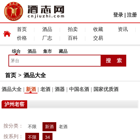
登录
|
注册
首页
酒品
拍卖
收藏
资讯
价格
厂志
百科
交易
综合
酒品
集市
藏品
首页
>
酒品大全
酒品大全
|
新酒
|
老酒
|
酒器
|
中国名酒
|
国家优质酒
泸州老窖
按分类：
不限
新酒
老酒
按系列：
不限
34