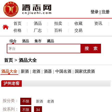
登录
|
注册
首页
酒品
拍卖
收藏
资讯
价格
厂志
百科
交易
综合
酒品
集市
藏品
首页
>
酒品大全
酒品大全
|
新酒
|
老酒
|
酒器
|
中国名酒
|
国家优质酒
泸州老窖
按分类：
不限
新酒
老酒
按系列：
不限
34