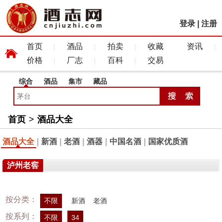
登录
|
注册
首页
酒品
拍卖
收藏
资讯
价格
厂志
百科
交易
综合
酒品
集市
藏品
首页
>
酒品大全
酒品大全
|
新酒
|
老酒
|
酒器
|
中国名酒
|
国家优质酒
泸州老窖
按分类：
不限
新酒
老酒
按系列：
不限
34