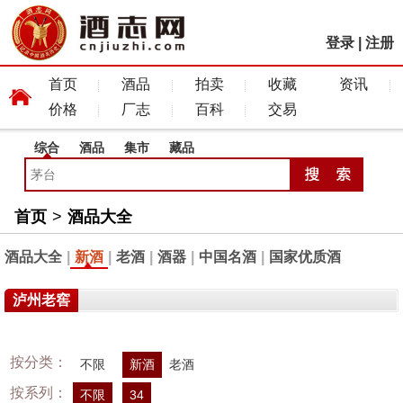
登录
|
注册
首页
酒品
拍卖
收藏
资讯
价格
厂志
百科
交易
综合
酒品
集市
藏品
首页
>
酒品大全
酒品大全
|
新酒
|
老酒
|
酒器
|
中国名酒
|
国家优质酒
泸州老窖
按分类：
不限
新酒
老酒
按系列：
不限
34