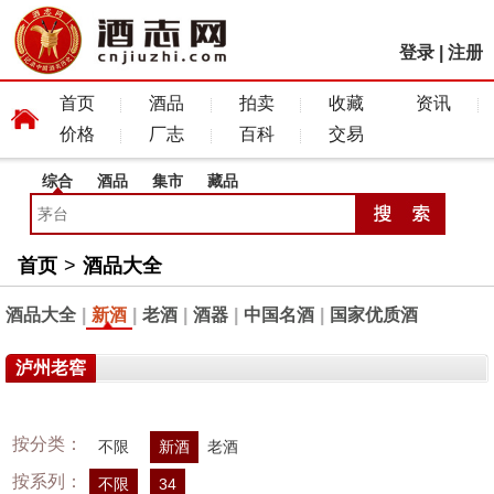
登录
|
注册
首页
酒品
拍卖
收藏
资讯
价格
厂志
百科
交易
综合
酒品
集市
藏品
首页
>
酒品大全
酒品大全
|
新酒
|
老酒
|
酒器
|
中国名酒
|
国家优质酒
泸州老窖
按分类：
不限
新酒
老酒
按系列：
不限
34