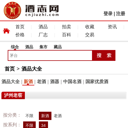
登录
|
注册
首页
酒品
拍卖
收藏
资讯
价格
厂志
百科
交易
综合
酒品
集市
藏品
首页
>
酒品大全
酒品大全
|
新酒
|
老酒
|
酒器
|
中国名酒
|
国家优质酒
泸州老窖
按分类：
不限
新酒
老酒
按系列：
不限
34