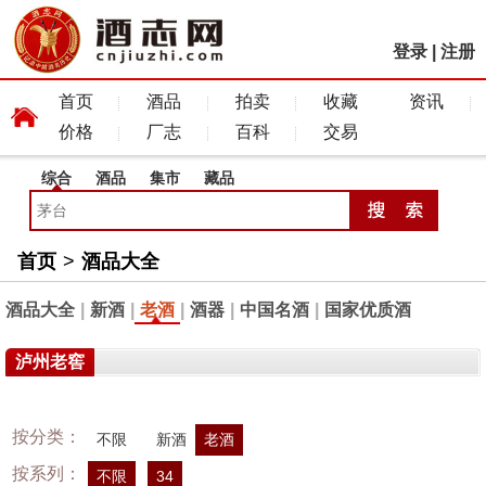
登录
|
注册
首页
酒品
拍卖
收藏
资讯
价格
厂志
百科
交易
综合
酒品
集市
藏品
首页
>
酒品大全
酒品大全
|
新酒
|
老酒
|
酒器
|
中国名酒
|
国家优质酒
泸州老窖
按分类：
不限
新酒
老酒
按系列：
不限
34