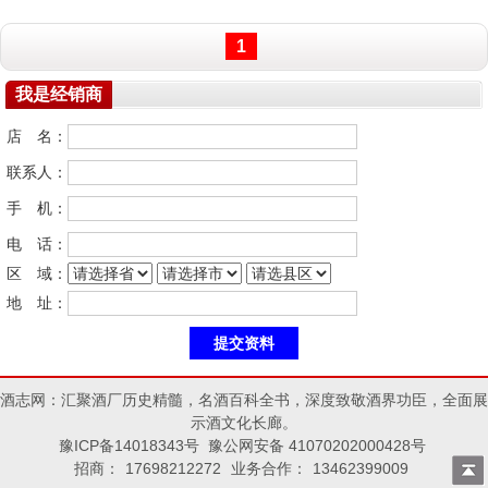
1
我是经销商
店 名：
联系人：
手 机：
电 话：
区 域：
地 址：
酒志网：汇聚酒厂历史精髓，名酒百科全书，深度致敬酒界功臣，全面展
示酒文化长廊。
豫ICP备14018343号 豫公网安备 41070202000428号
招商：
17698212272
业务合作：
13462399009