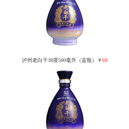
泸州老白干38度500毫升（蓝瓶）￥
69