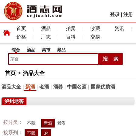
登录
|
注册
首页
酒品
拍卖
收藏
资讯
价格
厂志
百科
交易
综合
酒品
集市
藏品
首页
>
酒品大全
酒品大全
|
新酒
|
老酒
|
酒器
|
中国名酒
|
国家优质酒
泸州老窖
按分类：
不限
新酒
老酒
按系列：
不限
34