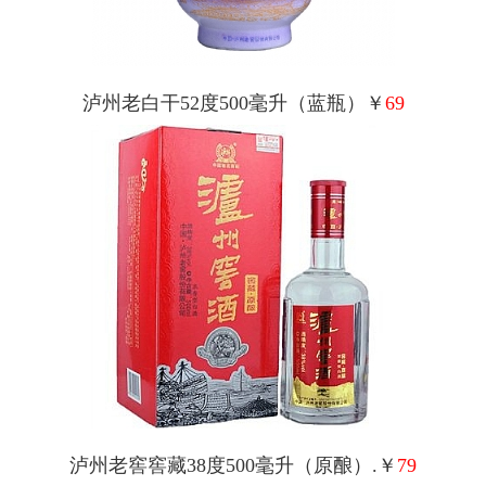
泸州老白干52度500毫升（蓝瓶）￥
69
泸州老窖窖藏38度500毫升（原酿）.￥
79