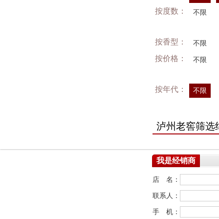
按度数：
不限
按香型：
不限
按价格：
不限
按年代：
不限
泸州老窖筛选
我是经销商
店 名：
联系人：
手 机：