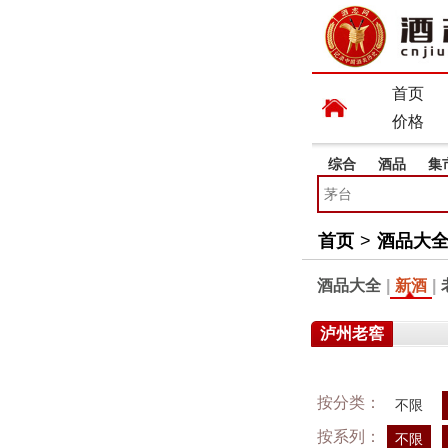
首页
价格
综合
酒品
集
首页
>
酒品大
酒品大全
|
新酒
|
泸州老窖
按分类：
不限
按系列：
不限