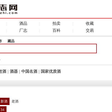
酒品
拍卖
收藏
厂志
百科
交易
市
藏品
全
老酒
|
酒器
|
中国名酒
|
国家优质酒
新酒
老酒
34