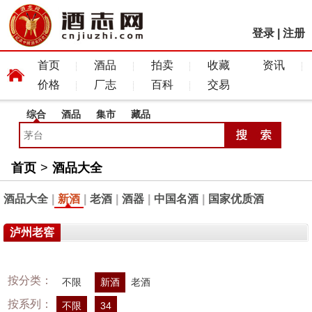
登录
|
注册
首页
酒品
拍卖
收藏
资讯
价格
厂志
百科
交易
综合
酒品
集市
藏品
首页
>
酒品大全
酒品大全
|
新酒
|
老酒
|
酒器
|
中国名酒
|
国家优质酒
泸州老窖
按分类：
不限
新酒
老酒
按系列：
不限
34