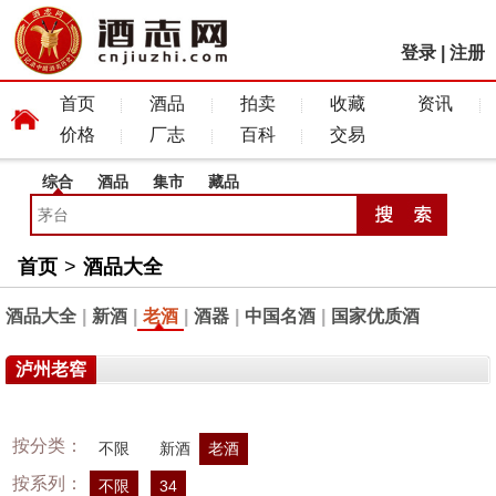
登录
|
注册
首页
酒品
拍卖
收藏
资讯
价格
厂志
百科
交易
综合
酒品
集市
藏品
首页
>
酒品大全
酒品大全
|
新酒
|
老酒
|
酒器
|
中国名酒
|
国家优质酒
泸州老窖
按分类：
不限
新酒
老酒
按系列：
不限
34