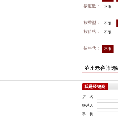
按度数：
不限
按香型：
不限
按价格：
不限
按年代：
不限
泸州老窖筛选
我是经销商
店 名：
联系人：
手 机：