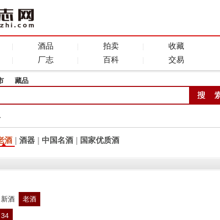
酒品
拍卖
收藏
厂志
百科
交易
市
藏品
全
老酒
|
酒器
|
中国名酒
|
国家优质酒
新酒
老酒
34