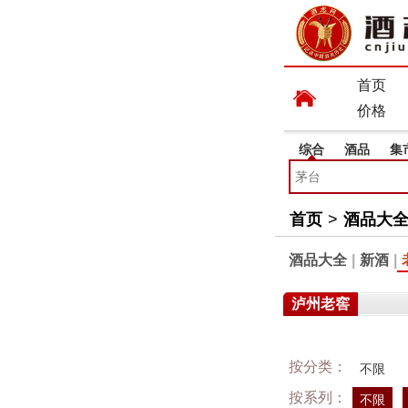
首页
价格
综合
酒品
集
首页
>
酒品大
酒品大全
|
新酒
|
泸州老窖
按分类：
不限
按系列：
不限