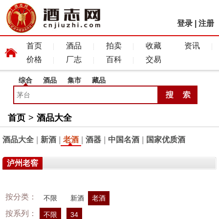
登录
|
注册
首页
酒品
拍卖
收藏
资讯
价格
厂志
百科
交易
综合
酒品
集市
藏品
首页
>
酒品大全
酒品大全
|
新酒
|
老酒
|
酒器
|
中国名酒
|
国家优质酒
泸州老窖
按分类：
不限
新酒
老酒
按系列：
不限
34