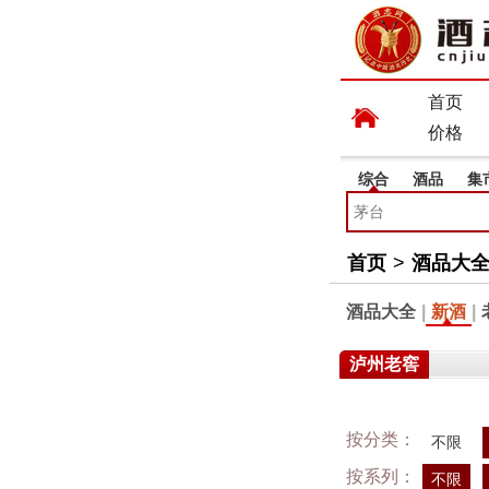
首页
价格
综合
酒品
集
首页
>
酒品大
酒品大全
|
新酒
|
泸州老窖
按分类：
不限
按系列：
不限