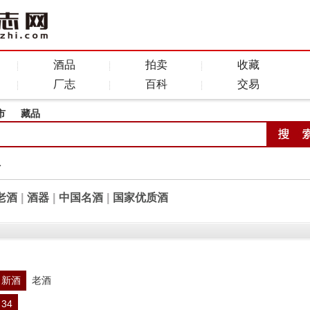
酒品
拍卖
收藏
厂志
百科
交易
市
藏品
全
老酒
|
酒器
|
中国名酒
|
国家优质酒
新酒
老酒
34