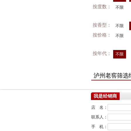
按度数：
不限
按香型：
不限
按价格：
不限
按年代：
不限
泸州老窖筛选
我是经销商
店 名：
联系人：
手 机：