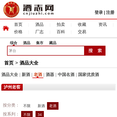
登录
|
注册
首页
酒品
拍卖
收藏
资讯
价格
厂志
百科
交易
综合
酒品
集市
藏品
首页
>
酒品大全
酒品大全
|
新酒
|
老酒
|
酒器
|
中国名酒
|
国家优质酒
泸州老窖
按分类：
不限
新酒
老酒
按系列：
不限
34