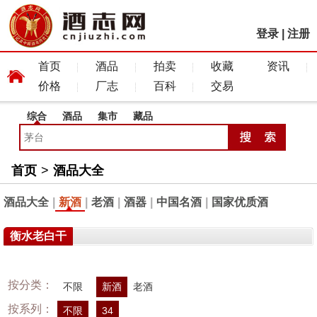
登录
|
注册
首页
酒品
拍卖
收藏
资讯
价格
厂志
百科
交易
综合
酒品
集市
藏品
首页
>
酒品大全
酒品大全
|
新酒
|
老酒
|
酒器
|
中国名酒
|
国家优质酒
衡水老白干
按分类：
不限
新酒
老酒
按系列：
不限
34