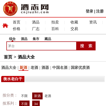
登录
|
注册
首页
酒品
拍卖
收藏
资讯
价格
厂志
百科
交易
综合
酒品
集市
藏品
首页
>
酒品大全
酒品大全
|
新酒
|
老酒
|
酒器
|
中国名酒
|
国家优质酒
衡水老白干
按分类：
不限
新酒
老酒
按系列：
不限
34