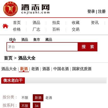
登录
|
注册
首页
酒品
拍卖
收藏
资讯
价格
厂志
百科
交易
综合
酒品
集市
藏品
首页
>
酒品大全
酒品大全
|
新酒
|
老酒
|
酒器
|
中国名酒
|
国家优质酒
衡水老白干
按分类：
不限
新酒
老酒
按系列：
不限
34