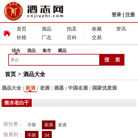
登录
|
注册
首页
酒品
拍卖
收藏
资讯
价格
厂志
百科
交易
综合
酒品
集市
藏品
首页
>
酒品大全
酒品大全
|
新酒
|
老酒
|
酒器
|
中国名酒
|
国家优质酒
衡水老白干
按分类：
不限
新酒
老酒
按系列：
不限
34