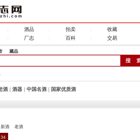
酒品
拍卖
收藏
厂志
百科
交易
市
藏品
全
老酒
|
酒器
|
中国名酒
|
国家优质酒
新酒
老酒
34