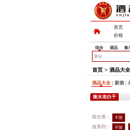
首页
价格
综合
酒品
集
首页
>
酒品大
酒品大全
|
新酒
|
衡水老白干
按分类：
不限
按系列：
不限