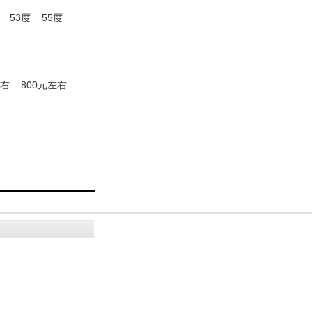
53度
55度
左右
800元左右