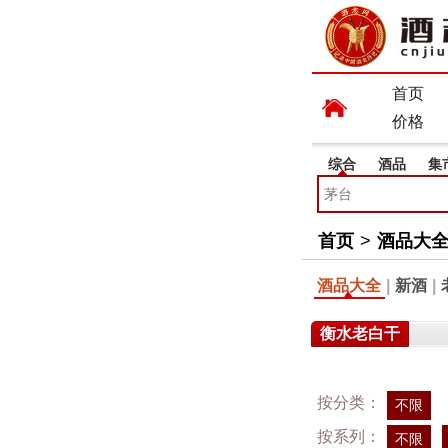
首页
价格
综合
酒品
集
首页
>
酒品大
酒品大全
|
新酒
|
衡水老白干
按分类：
不限
按系列：
不限