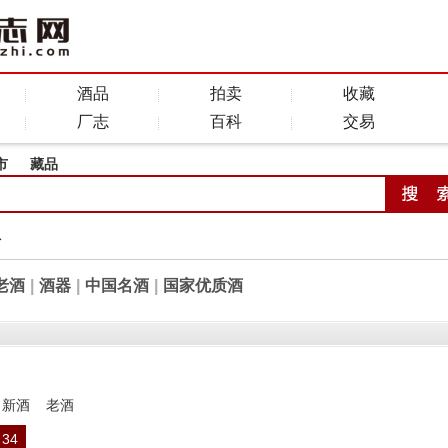
酒品
拍卖
收藏
厂志
百科
交易
市
藏品
全
老酒
|
酒器
|
中国名酒
|
国家优质酒
新酒
老酒
34