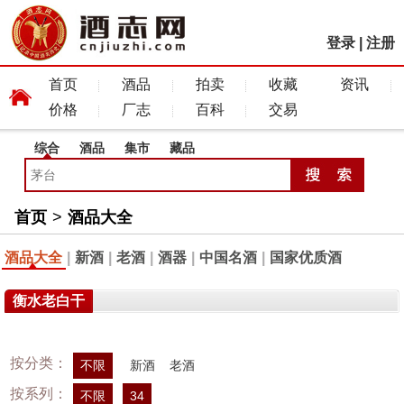
登录
|
注册
首页
酒品
拍卖
收藏
资讯
价格
厂志
百科
交易
综合
酒品
集市
藏品
首页
>
酒品大全
酒品大全
|
新酒
|
老酒
|
酒器
|
中国名酒
|
国家优质酒
衡水老白干
按分类：
不限
新酒
老酒
按系列：
不限
34