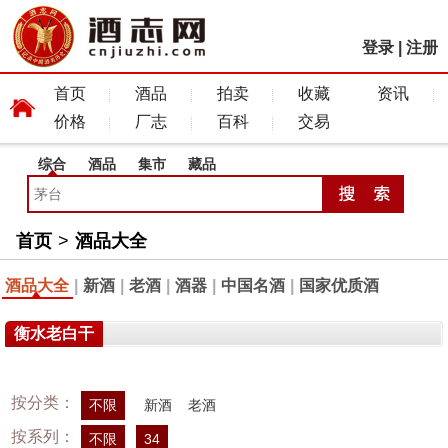
登录
|
注册
首页
酒品
拍卖
收藏
资讯
价格
厂志
百科
交易
综合
酒品
集市
藏品
首页
>
酒品大全
酒品大全
|
新酒
|
老酒
|
酒器
|
中国名酒
|
国家优质酒
衡水老白干
按分类：
不限
新酒
老酒
按系列：
不限
34