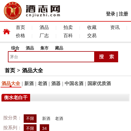
登录
|
注册
首页
酒品
拍卖
收藏
资讯
价格
厂志
百科
交易
综合
酒品
集市
藏品
首页
>
酒品大全
酒品大全
|
新酒
|
老酒
|
酒器
|
中国名酒
|
国家优质酒
衡水老白干
按分类：
不限
新酒
老酒
按系列：
不限
34