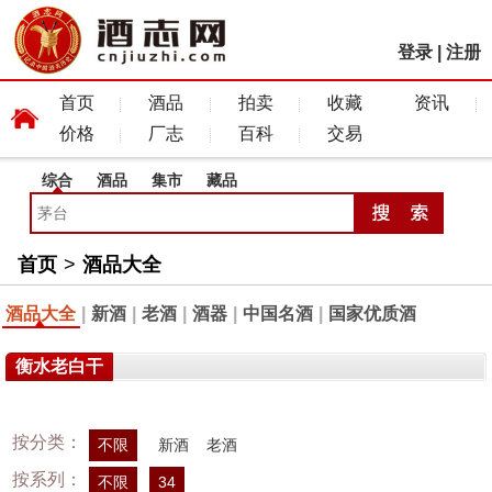
登录
|
注册
首页
酒品
拍卖
收藏
资讯
价格
厂志
百科
交易
综合
酒品
集市
藏品
首页
>
酒品大全
酒品大全
|
新酒
|
老酒
|
酒器
|
中国名酒
|
国家优质酒
衡水老白干
按分类：
不限
新酒
老酒
按系列：
不限
34