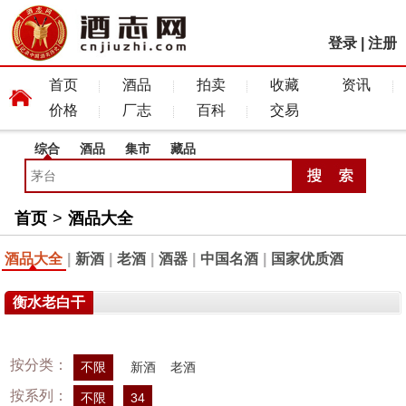
登录
|
注册
首页
酒品
拍卖
收藏
资讯
价格
厂志
百科
交易
综合
酒品
集市
藏品
首页
>
酒品大全
酒品大全
|
新酒
|
老酒
|
酒器
|
中国名酒
|
国家优质酒
衡水老白干
按分类：
不限
新酒
老酒
按系列：
不限
34