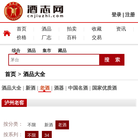
登录
|
注册
首页
酒品
拍卖
收藏
资讯
价格
厂志
百科
交易
综合
酒品
集市
藏品
首页
>
酒品大全
酒品大全
|
新酒
|
老酒
|
酒器
|
中国名酒
|
国家优质酒
泸州老窖
按分类：
不限
新酒
老酒
按系列：
不限
34