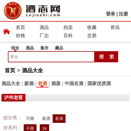
登录
|
注册
首页
酒品
拍卖
收藏
资讯
价格
厂志
百科
交易
综合
酒品
集市
藏品
首页
>
酒品大全
酒品大全
|
新酒
|
老酒
|
酒器
|
中国名酒
|
国家优质酒
泸州老窖
按分类：
不限
新酒
老酒
按系列：
不限
34