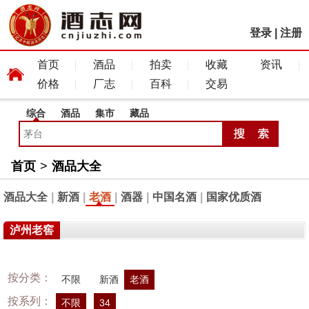
登录
|
注册
首页
酒品
拍卖
收藏
资讯
价格
厂志
百科
交易
综合
酒品
集市
藏品
首页
>
酒品大全
酒品大全
|
新酒
|
老酒
|
酒器
|
中国名酒
|
国家优质酒
泸州老窖
按分类：
不限
新酒
老酒
按系列：
不限
34