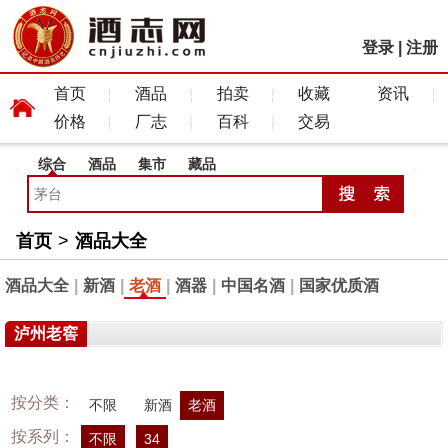
登录
|
注册
首页
酒品
拍卖
收藏
资讯
价格
厂志
百科
交易
综合
酒品
集市
藏品
首页
>
酒品大全
酒品大全
|
新酒
|
老酒
|
酒器
|
中国名酒
|
国家优质酒
泸州老窖
按分类：
不限
新酒
老酒
按系列：
不限
34