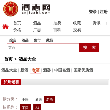
登录
|
注册
首页
酒品
拍卖
收藏
资讯
价格
厂志
百科
交易
综合
酒品
集市
藏品
首页
>
酒品大全
酒品大全
|
新酒
|
老酒
|
酒器
|
中国名酒
|
国家优质酒
泸州老窖
按分类：
不限
新酒
老酒
按系列：
不限
34