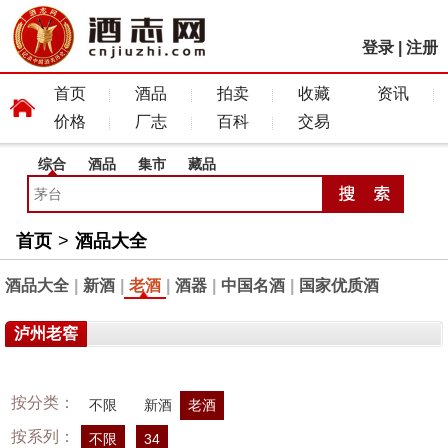
登录
|
注册
首页
酒品
拍卖
收藏
资讯
价格
厂志
百科
交易
综合
酒品
集市
藏品
首页
>
酒品大全
酒品大全
|
新酒
|
老酒
|
酒器
|
中国名酒
|
国家优质酒
泸州老窖
按分类：
不限
新酒
老酒
按系列：
不限
34